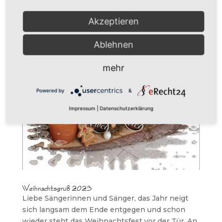
bereits angekündigt, gibt es in der Zeit vom
29.5....
Akzeptieren
Ablehnen
mehr
Powered by
&
Impressum
|
Datenschutzerklärung
Weihnachtsgruß 2023
Liebe Sängerinnen und Sänger, das Jahr neigt
sich langsam dem Ende entgegen und schon
wieder steht das Weihnachtsfest vor der Tür. An