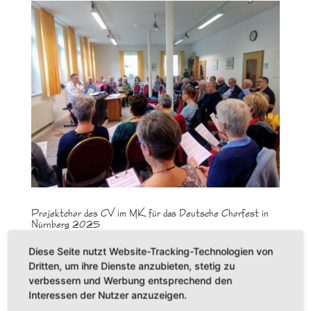
Projektchor des CV im MK für das Deutsche Chorfest in
Nürnberg 2025
Liebe Sängerinnen und Sänger, leider mussten
Diese Seite nutzt Website-Tracking-Technologien von
wir auf Grund der geringen Teilnehmerzahl die
Dritten, um ihre Dienste anzubieten, stetig zu
angebotene Chorreise nach Nürnberg zum
verbessern und Werbung entsprechend den
Deutschen Chorfest absagen. Schön wäre es
Interessen der Nutzer anzuzeigen.
gewesen. Unser ursprüngliches Vorhaben: wie