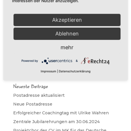
Interessen der Nutzer anzuzeigen.
Erfolgreicher Coachingtag für Chormitglieder
Akzeptieren
Lesen Sie den Bericht der Meinerzhagener
Zeitung vom 27. Nov. 2023 zu unserem
Ablehnen
Coachingtag in Meinerzhagen. Meinerzhagener
Zeitung Bericht Weiterbildung Einige
mehr
Impressionen des Tages:
Powered by
&
Impressum
|
Datenschutzerklärung
Neueste Beiträge
Postadresse aktualisiert
Neue Postadresse
Erfolgreicher Coachingtag mit Ulrike Wahren
Zentrale Jubilarehrungen am 30.06.2024
Projektchor des CV im MK für das Deutsche