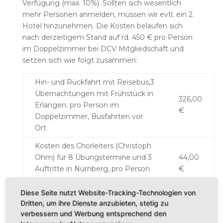
Verfügung (max. 10%). Sollten sich wesentlich
mehr Personen anmelden, müssen wir evtl. ein 2.
Hotel hinzunehmen. Die Kosten belaufen sich
nach derzeitigem Stand auf rd. 450 € pro Person
im Doppelzimmer bei DCV Mitgliedschaft und
setzen sich wie folgt zusammen:
Hin- und Rückfahrt mit Reisebus,3
Übernachtungen mit Frühstück in
326,00
Erlangen: pro Person im
€
Doppelzimmer, Busfahrten vor
Ort
Kosten des Chorleiters (Christoph
Ohm) für 8 Übungstermine und 3
44,00
Auftritte in Nürnberg, pro Person
€
rd.
Diese Seite nutzt Website-Tracking-Technologien von
Early Bird Ticket für Teilnahme am
Dritten, um ihre Dienste anzubieten, stetig zu
Chorfest und die Auftritte in
50,00
verbessern und Werbung entsprechend den
Nürnberg, pro Person (DCV
€