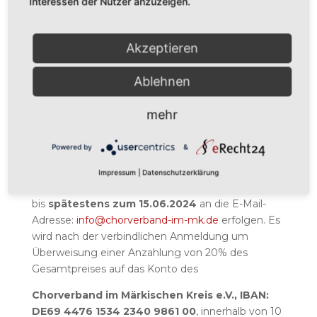
Interessen der Nutzer anzuzeigen.
Mitglied) incl. ÖPNV Ticket
10,00
Notenhefte und Übefiles
Akzeptieren
€
Ablehnen
20,00
Reiserücktrittskostenversicherung
€
mehr
Der Einzelzimmerzuschlag beträgt 118 € pro
Person, das Early Bird Ticket für Personen die nicht
Powered by
&
Mitglied im DCV sind beträgt 90 €.
Impressum
|
Datenschutzerklärung
Eine verbindliche Anmeldung muss
bis
spätestens zum
15.06.2024
an die E-Mail-
Adresse:
info@chorverband-im-mk.de
erfolgen. Es
wird nach der verbindlichen Anmeldung um
Überweisung einer Anzahlung von 20% des
Gesamtpreises auf das Konto des
Chorverband im Märkischen Kreis e.V., IBAN:
DE69 4476 1534 2340 9861 00
, innerhalb von 10