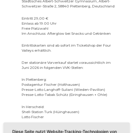
Städtisches Albert-Schweitzer Gymnasium, Albert-
Schweitzer-Straße 2, 58840 Plettenberg, Deutschland
Eintritt 29,00 €
Einlass ab 19.00 Uhr
Freie Platzwahl
Im Anschluss: Afterglow bei Snacks und Getränken
Eintrittskarten sind ab sofort im Ticketshop der Four
Valleys erhältlich.
Der stationäre Vorverkauf startet voraussichtlich im
Juni 2026 in folgenden VVK-Stellen:
In Plettenberg:
Postagentur Fischer (Holthausen)
Presse-Lotto Langhoff-Suliani (Wieden-Pavillon)
Presse-Lotto-Tabak Schütz (Eiringhausen + Ohle)
In Herscheid:
Shell-Station Turk (Hüinghausen)
Lotto Fischer
In Werdohl:
Diese Seite nutzt Website-Tracking-Technologien von