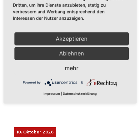
Jochen Johannßen - Farben und
Dritten, um ihre Dienste anzubieten, stetig zu
Renovierungsprodukte
verbessern und Werbung entsprechend den
(im EDEKA-Center)
Interessen der Nutzer anzuzeigen.
Akzeptieren
4. Oktober 2026
Ablehnen
Chor.com
mehr
1. Oktober 2026
-
4. Oktober 2026
Leipzig, 04 Leipzig, Deutschland
Powered by
&
Mehr als 150 Workshops, Mssterclasses und Konzerte
Impressum
|
Datenschutzerklärung
Infos und Anmeldung über: www.chor.com
10. Oktober 2026